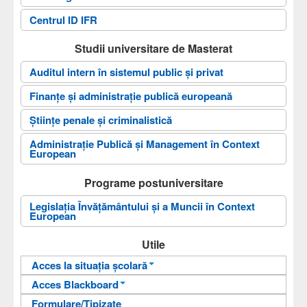
Centrul ID IFR
Studii universitare de Masterat
Auditul intern în sistemul public şi privat
Finanţe şi administraţie publică europeană
Științe penale și criminalistică
Administrație Publică și Management în Context
European
Programe postuniversitare
Legislația Învățământului și a Muncii în Context
European
Utile
Acces la situația școlară
Acces Blackboard
Informații pentru acces
Formulare/Tipizate
Informații pentru acces