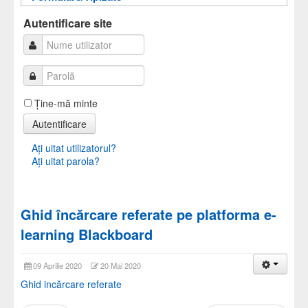
Autentificare
Autentificare
Autentificare site
Ţine-mă minte
Autentificare
Aţi uitat utilizatorul?
Aţi uitat parola?
Ghid încărcare referate pe platforma e-
learning Blackboard
09 Aprilie 2020
20 Mai 2020
Ghid incărcare referate