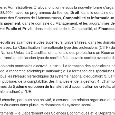
es
et Administratives Craiova fonctionne sous la nouvelle forme d'organ
 288/2004, avec les programmes de licence:
, dans le domaine du 
Droit
aine des Sciences de l'Administration,
Comptabilité et
I
nformatique
dans le domaine du Management, et les programmes d
anagement,
dans le domaine de la Comptabilité, et
me Public et Privé,
Finances
ialistes ayant des études supérieurs, universitaires, dans les domaines
ce avec:
La Classification internationale type des professions (CITP)
du
des Nations Unies; La Classification nationale des professions en Roum
la transition de l'ancien type de société à la nouvelle société avancée d'
bjectifs principales d'activité
,
ainsi: 1. La formation des spécialistes n
e la recherche scientifique nationale; 2. La formation des spécialiste
 tous les niveaux hiérarchiques du système national d'éducation; 3. La
n publique, de la comptabilité, des finances et de la gestion; 4. L'harmo
ormes du
Système européen de transfert et d'accumulation de crédits
,
af
ie a adhéré à l'UE.
é cherche, par toute son activité,
à
assurer une relation organique entre
 les étudiants dans plusieurs domaines du système social.
tements – le Département des Sciences Economiques et le Département