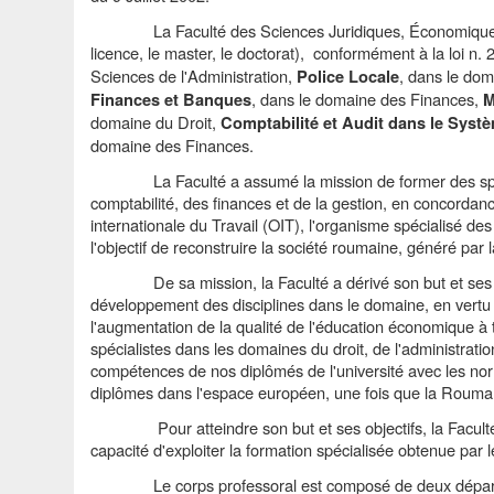
La Faculté des Sciences Juridiques,
Économiqu
licence, le master, le doctorat
), conformément à la loi n.
Sciences de l'Administration,
, dans le dom
Police Locale
, dans le domaine des Finances,
Finances et Banques
M
domaine du Droit,
Comptabilité et Audit
dans le Systè
domaine des Finances.
La Faculté a assumé la mission de former des spéc
comptabilité, des finances et de la gestion, en concordan
internationale du Travail (OIT), l'organisme spécialisé 
l'objectif de reconstruire la société roumaine, généré par 
D
e sa mission, la Faculté a dérivé son but et ses o
développement des disciplines dans le domaine, en vertu d
l'augmentation de la qualité de l'éducation économique à
spécialistes dans les domaines du droit, de l'administratio
compétences de nos diplômés
de l'université
avec les n
diplômes dans l'espace européen, une fois que la Rouman
Pour atteindre son but et ses objectifs, la Facult
capacité d'exploiter la formation spécialisée obtenue par
Le corps professoral est composé de deux dépar