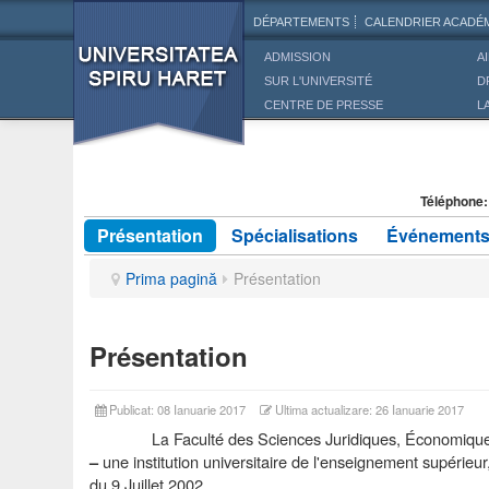
DÉPARTEMENTS
CALENDRIER ACADÉ
ADMISSION
A
SUR L'UNIVERSITÉ
D
CENTRE DE PRESSE
L
Téléphone:
Présentation
Spécialisations
Événements 
Prima pagină
Présentation
Présentation
Publicat: 08 Ianuarie 2017
Ultima actualizare: 26 Ianuarie 2017
Faculté des Sciences Juridiques,
Économiqu
La
une institution universitaire de l'enseignement supérieur,
–
du 9 Juillet 2002.