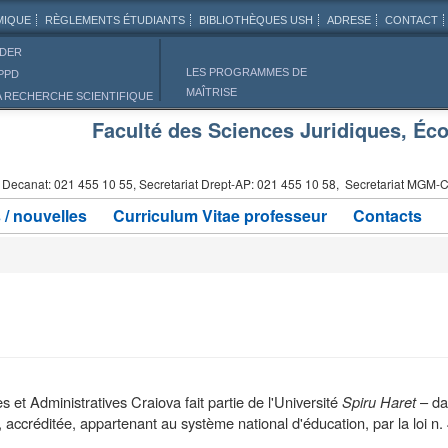
MIQUE
RÈGLEMENTS ÉTUDIANTS
BIBLIOTHÈQUES USH
ADRESE
CONTACT
IDER
LES PROGRAMMES DE
PPD
MAÎTRISE
A RECHERCHE SCIENTIFIQUE
Faculté des Sciences Juridiques, Éc
Decanat: 021 455 10 55, Secretariat Drept-AP: 021 455 10 58, Secretariat MGM-CI
/ nouvelles
Curriculum Vitae professeur
Contacts
es
et Administratives Craiova fait partie de l'Université
Spiru Haret
– da
 accréditée, appartenant au système national d'éducation, par la loi n. 