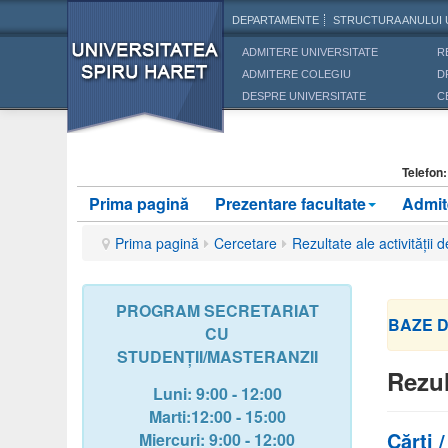
DEPARTAMENTE
STRUCTURA ANULUI 
ADMITERE UNIVERSITATE
R
ADMITERE COLEGIU
D
DESPRE UNIVERSITATE
C
Telefon
Prima pagină
Prezentare facultate
Admit
Prima pagină
Cercetare
Rezultate ale activității d
PROGRAM SECRETARIAT
BAZE DE
CU
STUDENȚII/MASTERANZII
Rezul
Luni: 9:00 - 12:00
Marti:12:00 - 15:00
Cărți 
Miercuri
: 9:00 - 12:00