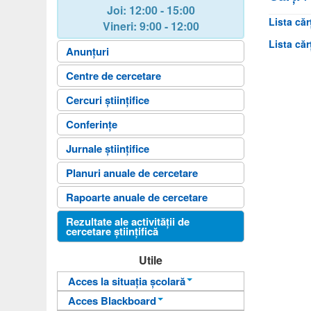
Joi
: 12:00 - 15:00
Lista căr
Vineri
: 9:00 - 12:00
Lista căr
Anunțuri
Centre de cercetare
Cercuri științifice
Conferințe
Jurnale științifice
Planuri anuale de cercetare
Rapoarte anuale de cercetare
Rezultate ale activității de
cercetare științifică
Utile
Acces la situația școlară
Acces Blackboard
Informații pentru acces