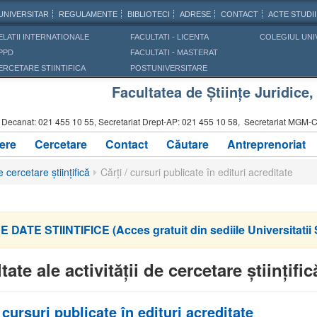
UNIVERSITAR
REGULAMENTE
BIBLIOTECI
ADRESE
CONTACT
ACTE STUDII
ELATII INTERNATIONALE
FACULTATI - LICENTA
COLEGIUL UNI
PPD
FACULTATI - MASTERAT
ERCETARE STIINTIFICA
POSTUNIVERSITARE
Facultatea de Științe Juridice
:
Decanat: 021 455 10 55, Secretariat Drept-AP: 021 455 10 58, Secretariat MGM-CI
ere
Cercetare
Contact
Căutare
Antreprenoriat
e cercetare științifică
Cărți / cursuri publicate în edituri acreditate
 DATE STIINTIFICE (Acces gratuit din sediile Universitat
tate ale activității de cercetare științific
/ cursuri publicate în edituri acreditate