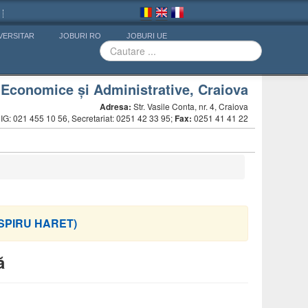
VERSITAR
JOBURI RO
JOBURI UE
, Economice și Administrative, Craiova
Adresa:
Str. Vasile Conta, nr. 4, Craiova
G: 021 455 10 56, Secretariat: 0251 42 33 95;
Fax:
0251 41 41 22
ii SPIRU HARET)
ă