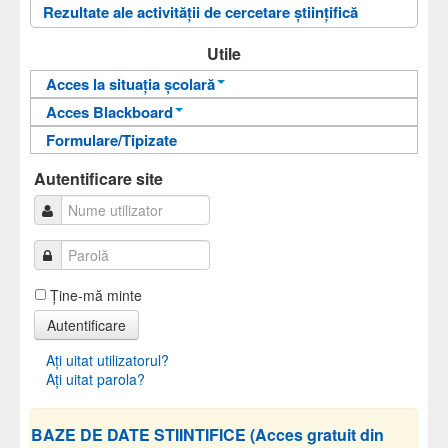
Rezultate ale activității de cercetare științifică
Utile
Acces la situația școlară
Acces Blackboard
Informații pentru acces
Formulare/Tipizate
Informații pentru acces
Autentificare
Autentificare
Autentificare site
Ţine-mă minte
Autentificare
Aţi uitat utilizatorul?
Aţi uitat parola?
BAZE DE DATE STIINTIFICE (Acces gratuit din