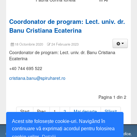
Coordonator de program: Lect. univ. dr.
Banu Cristiana Ecaterina
18 Octombrie 2020
24 Februarie 2023
Coordonator de program: Lect. univ. dr. Banu Cristiana
Ecaterina
+40 744 695 522
cristiana.banu@spiruharet.ro
Pagina 1 din 2
Start
Prec
1
2
Mai departe
Sfârșit
Acest site folosește cookie-uri. Navigând în
continuare vă exprimați acordul pentru folosirea
© 1991 - 2026 Universitatea Spiru Haret,
Facultatea de Științe Juridice,
cookie-urilor.
Detalii