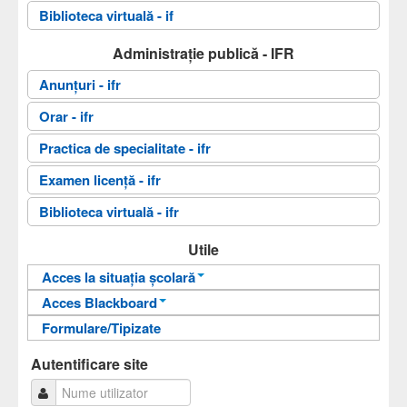
Biblioteca virtuală - if
Administrație publică - IFR
Anunțuri - ifr
Orar - ifr
Practica de specialitate - ifr
Examen licență - ifr
Biblioteca virtuală - ifr
Utile
Acces la situația școlară
Acces Blackboard
Informații pentru acces
Formulare/Tipizate
Informații pentru acces
Autentificare
Autentificare
Autentificare site