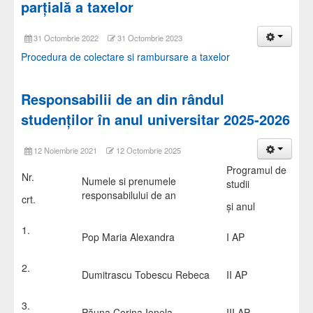
parțială a taxelor
31 Octombrie 2022
31 Octombrie 2023
Procedura de colectare si rambursare a taxelor
Responsabilii de an din rândul
studenţilor în anul universitar 2025-2026
12 Noiembrie 2021
12 Octombrie 2025
Programul de
Nr.
Numele si prenumele
studii
responsabilului de an
crt.
şi anul
1.
Pop Maria Alexandra
I AP
2.
Dumitrascu Tobescu Rebeca
II AP
3.
Păuna Corina Ionela
III AP