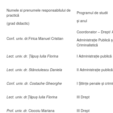
Numele si prenumele responsabilului de
Programul de studii
practică
şi anul
(grad didactic)
Coordonator – Drept/ A
.
Conf. univ. dr.Firica Manuel Cristian
Administraţie Publică 
Criminalistică
.
Lect. univ. dr. Țăpuș Iulia Florina
I Administraţie public
.
Lect. univ. dr. Stănciulescu Daniela
II Administraţie publi
.
Conf. univ. dr. Costache Gheorghe
I Ştiinţe penale şi crimi
.
Lect. univ. dr.Țăpuș Iulia Florina
III Drept
.
Prof. univ. dr.
Ciocoiu Mariana
III Drept