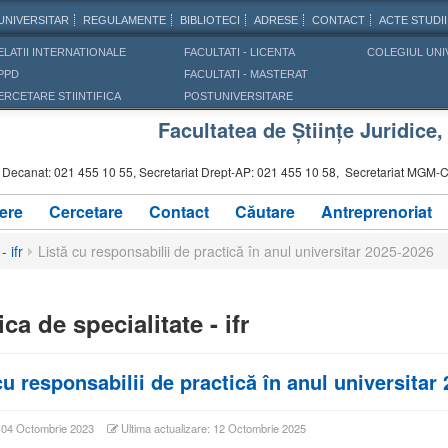
UNIVERSITAR
REGULAMENTE
BIBLIOTECI
ADRESE
CONTACT
ACTE STUDII
ELATII INTERNATIONALE
FACULTATI - LICENTA
COLEGIUL UNI
PPD
FACULTATI - MASTERAT
ERCETARE STIINTIFICA
POSTUNIVERSITARE
Facultatea de Științe Juridice
:
Decanat: 021 455 10 55, Secretariat Drept-AP: 021 455 10 58, Secretariat MGM-CI
ere
Cercetare
Contact
Căutare
Antreprenoriat
- ifr
Listă cu responsabilii de practică în anul universitar 2025-2026
ica de specialitate - ifr
cu responsabilii de practică în anul universitar
: 04 Octombrie 2023
Ultima actualizare: 12 Octombrie 2025