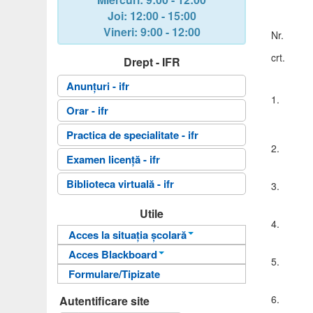
Joi
: 12:00 - 15:00
Vineri
: 9:00 - 12:00
Nr.
crt.
Drept - IFR
Anunțuri - ifr
1
Orar - ifr
Practica de specialitate - ifr
2
Examen licență - ifr
Biblioteca virtuală - ifr
3
Utile
4
Acces la situația școlară
Acces Blackboard
Informații pentru acces
5
Formulare/Tipizate
Informații pentru acces
Autentificare
Autentificare
6
Autentificare site