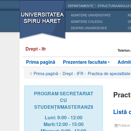
DEPARTAMENTE
STRUCTURA ANULUI 
ADMITERE UNIVERSITATE
R
ADMITERE COLEGIU
D
DESPRE UNIVERSITATE
C
Drept - ifr
Telefon
Prima pagină
Prezentare facultate
Admit
Prima pagină
Drept - IFR
Practica de specialitate 
Pract
PROGRAM SECRETARIAT
CU
STUDENȚII/MASTERANZII
Listă 
Luni: 9:00 - 12:00
Marti:12:00 - 15:00
Publicat
Miercuri
: 9:00 - 12:00