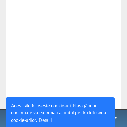
Acest site folosește cookie-uri. Navigând în
continuare vă exprimați acordul pentru folosirea
© 1991 - 2026 Université Spiru Haret, Faculté des Sciences
cookie-urilor.
Detalii
Juridiques, Économiques et Administratives, Craiova.