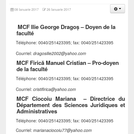
08 Ianuarie 2017
26 Ianuarie 2017
MCF Ilie George Dragoş – Doyen de la
faculté
Téléphone: 0040/251423395; fax: 0040/251423395
Courriel:
dragosilie2002
@yahoo.com
MCF Firică Manuel Cristian – Pro-doyen
de la faculté
Téléphone: 0040/251423395; fax: 0040/251423395
Courriel:
cristifirica
@yahoo.com
MCF Ciocoiu Mariana –
Directrice du
Département des Sciences Juridiques et
Administratives
Téléphone: 0040/251423395; fax: 0040/251423395
Courriel:
marianaciocoiu77
@yahoo.com